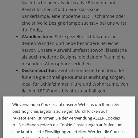
Nachttische oder als dekorative Elemente auf
Beistelltischen. Ob du eine klassische
Bankerlampe, eine moderne LED-Tischlampe oder
eine stilvolle Designerlampe suchst – bei uns wirst
du fündig.
Wandleuchten
: Setze gezielte Lichtakzente an
deinen Wänden und hebe besondere Bereiche
hervor. Unsere Auswahl umfasst sowohl klassische
als auch moderne Designs, die deinem Raum eine
besondere Atmosphäre verleihen.
Deckenleuchten
: Zentral montierte Leuchten, die
für eine gleichmäßige Raumausleuchtung sorgen.
Ideal für Schlafzimmer, Flure und Wohnräume. Von
flachen LED-Panels bis hin zu auffälligen
Kronleuchtern bieten wir eine Vielzahl an
Optionen.
Wir verwenden Cookies auf unserer Website, um Ihnen ein
LED-Lösungen
: Energieeffiziente und langlebige
bestmögliches Ergebnis zu zeigen. Durch Klicken auf
Beleuchtungslösungen, die deine Stromkosten
"Akzeptieren" stimmen Sie der Verwendung ALLER Cookies
senken und gleichzeitig umweltfreundlich sind.
zu. Sie können jedoch die Cookie-Einstellungen aufrufen, um
Unsere LED-Lampen sind in verschiedenen Formen
eine kontrollierte Einwilligung zu erteilen. Werden die Cookies