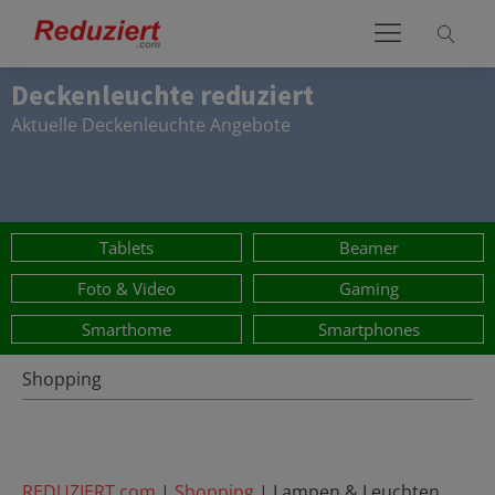
Deckenleuchte
reduziert
Aktuelle
Deckenleuchte
Angebote
Tablets
Beamer
Foto & Video
Gaming
Smarthome
Smartphones
Shopping
REDUZIERT.com
|
Shopping
|
Lampen & Leuchten