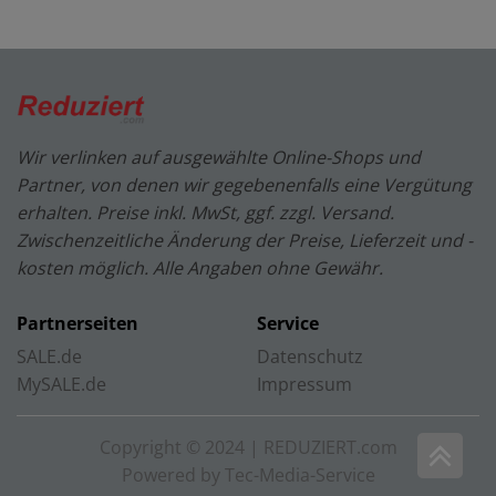
Wir verlinken auf ausgewählte Online-Shops und
Partner, von denen wir gegebenenfalls eine Vergütung
erhalten. Preise inkl. MwSt, ggf. zzgl. Versand.
Zwischenzeitliche Änderung der Preise, Lieferzeit und -
kosten möglich. Alle Angaben ohne Gewähr.
Partnerseiten
Service
SALE.de
Datenschutz
MySALE.de
Impressum
Copyright © 2024 | REDUZIERT.com
Powered by Tec-Media-Service