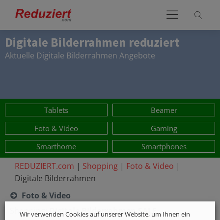
Digitale Bilderrahmen
reduziert
Aktuelle
Digitale Bilderrahmen
Angebote
Tablets
Beamer
Foto & Video
Gaming
Smarthome
Smartphones
REDUZIERT.com
|
Shopping
|
Foto & Video
|
Digitale Bilderrahmen
Foto & Video
Shopping:
Digitale Bilderrahmen
SALE
Wir verwenden Cookies auf unserer Website, um Ihnen ein