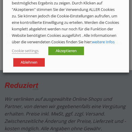
bestmögliches Ergebnis zu zeigen. Durch Klicken auf
"Akzeptieren" stimmen Sie der Verwendung ALLER Cookies
zu. Sie können jedoch die Cookie-Einstellungen aufrufen, um
eine kontrollierte Einwilligung zu erteilen. Werden die Cookies
komplett abgelehnt werden nur noch für die Funktion der
There was an error during execution of an
Website benötigten Cookies ausgeführt . Alle Informationen
über die verwendeten Cookies finden Sie hier:
weitere Infos
Advanced Query, please review the query params
set.
Cookie settings
Akzeptieren
Ablehnen
Wir verlinken auf ausgewählte Online-Shops und
Partner, von denen wir gegebenenfalls eine Vergütung
erhalten. Preise inkl. MwSt, ggf. zzgl. Versand.
Zwischenzeitliche Änderung der Preise, Lieferzeit und -
kosten möglich. Alle Angaben ohne Gewähr.