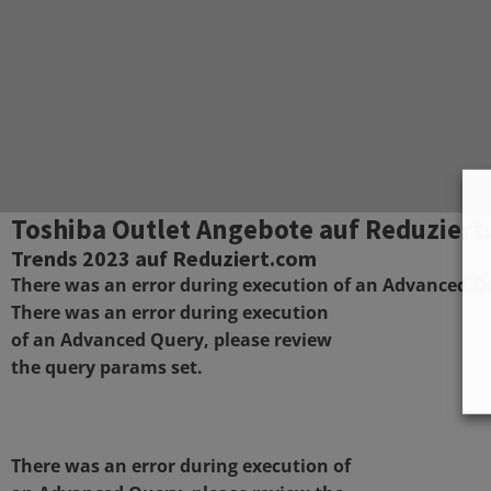
Toshiba
Outlet Angebote auf Reduziert
Trends 2023 auf Reduziert.com
There was an error during execution of an Advanced Qu
There was an error during execution
of an Advanced Query, please review
the query params set.
There was an error during execution of