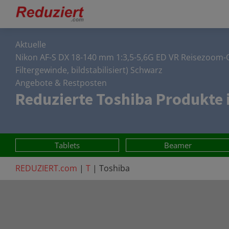
Aktuelle
Nikon AF-S DX 18-140 mm 1:3,5-5,6G ED VR Reisezoom-
Filtergewinde, bildstabilisiert) Schwarz
Angebote & Restposten
Reduzierte
Toshiba
Produkte i
Tablets
Beamer
REDUZIERT.com
|
T
|
Toshiba