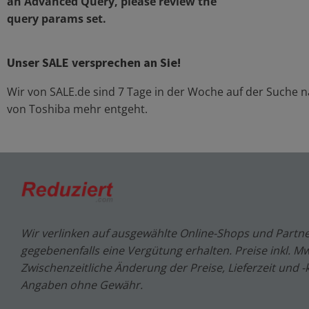
an Advanced Query, please review the
query params set.
Unser SALE versprechen an Sie!
Wir von SALE.de sind 7 Tage in der Woche auf der Suche
von
Toshiba
mehr entgeht.
Wir verlinken auf ausgewählte Online-Shops und Partne
gegebenenfalls eine Vergütung erhalten. Preise inkl. MwS
Zwischenzeitliche Änderung der Preise, Lieferzeit und -
Angaben ohne Gewähr.