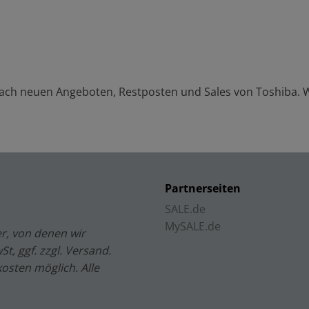
 nach neuen Angeboten, Restposten und Sales von
Toshiba
. 
Partnerseiten
SALE.de
MySALE.de
r, von denen wir
t, ggf. zzgl. Versand.
kosten möglich. Alle