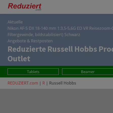
Aktuelle
Nikon AF-S DX 18-140 mm 1:3,5-5,6G ED VR Reisezoom-
Filtergewinde, bildstabilisiert) Schwarz
Angebote & Restposten
Reduzierte
Russell Hobbs
Prod
Outlet
Tablets
Beamer
REDUZIERT.com
|
R
|
Russell Hobbs