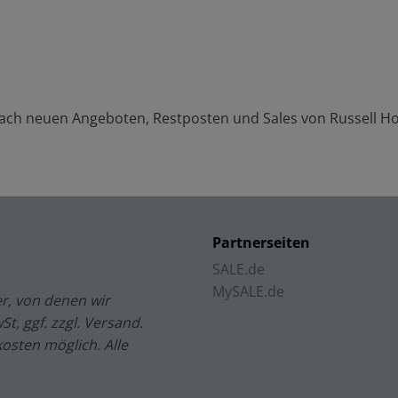
 nach neuen Angeboten, Restposten und Sales von
Russell H
Partnerseiten
SALE.de
MySALE.de
r, von denen wir
t, ggf. zzgl. Versand.
kosten möglich. Alle