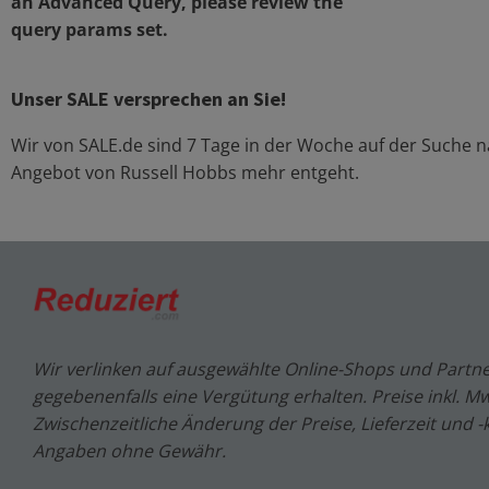
an Advanced Query, please review the
query params set.
Unser SALE versprechen an Sie!
Wir von SALE.de sind 7 Tage in der Woche auf der Suche
Angebot von
Russell Hobbs
mehr entgeht.
Wir verlinken auf ausgewählte Online-Shops und Partne
gegebenenfalls eine Vergütung erhalten. Preise inkl. MwS
Zwischenzeitliche Änderung der Preise, Lieferzeit und -
Angaben ohne Gewähr.