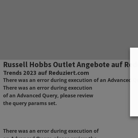
Russell Hobbs
Outlet Angebote auf Red
Trends 2023 auf Reduziert.com
There was an error during execution of an Advanced Qu
There was an error during execution
of an Advanced Query, please review
the query params set.
There was an error during execution of