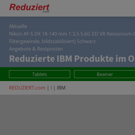
Aktuelle
Nikon AF-S DX 18-140 mm 1:3,5-5,6G ED VR Reisezoom-
Filtergewinde, bildstabilisiert) Schwarz
Angebote & Restposten
Reduzierte
IBM
Produkte im O
Tablets
Beamer
REDUZIERT.com
|
I
|
IBM