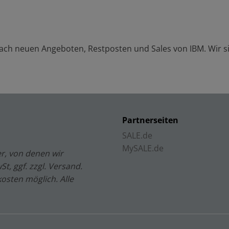
 nach neuen Angeboten, Restposten und Sales von
IBM
. Wir 
Partnerseiten
SALE.de
MySALE.de
r, von denen wir
t, ggf. zzgl. Versand.
kosten möglich. Alle