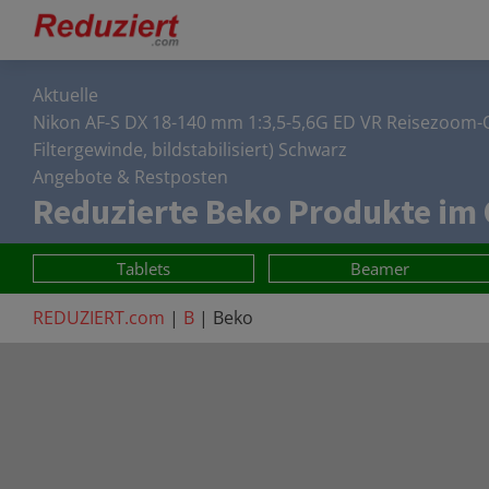
Aktuelle
Nikon AF-S DX 18-140 mm 1:3,5-5,6G ED VR Reisezoom-
Filtergewinde, bildstabilisiert) Schwarz
Angebote & Restposten
Reduzierte
Beko
Produkte im 
Tablets
Beamer
REDUZIERT.com
|
B
|
Beko