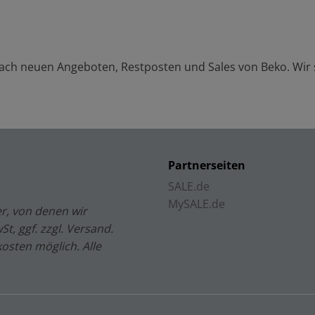
 nach neuen Angeboten, Restposten und Sales von
Beko
. Wir
Partnerseiten
SALE.de
MySALE.de
r, von denen wir
t, ggf. zzgl. Versand.
kosten möglich. Alle