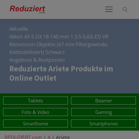
Aktuelle
Nikon AF-S DX 18-140 mm 1:3,5-5,6G ED VR
Reisezoom-Objektiv (67 mm Filtergewinde,
bildstabilisiert) Schwarz
Angebote & Restposten
Reduzierte
Ariete
Produkte im
Online Outlet
Tablets
Beamer
Foto & Video
Gaming
Smarthome
Smartphones
REDUZIERT.com
|
A
|
Ariete