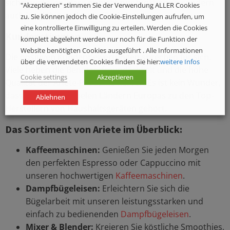
sicherzustellen, dass es nicht nur funktionell, sondern
"Akzeptieren" stimmen Sie der Verwendung ALLER Cookies
auch langlebig und zuverlässig ist.
zu. Sie können jedoch die Cookie-Einstellungen aufrufen, um
eine kontrollierte Einwilligung zu erteilen. Werden die Cookies
Kundenstimmen
komplett abgelehnt werden nur noch für die Funktion der
Website benötigten Cookies ausgeführt . Alle Informationen
Die positiven Kundenbewertungen sprechen für sich.
über die verwendeten Cookies finden Sie hier:
weitere Infos
Viele heben die Benutzerfreundlichkeit und die hohe
Cookie settings
Akzeptieren
Qualität der Ariete-Produkte hervor. Es ist kein Wunder,
dass die Marke in vielen Ländern Europas zu den Top-
Ablehnen
Herstellern von Haushaltsgeräten gehört.
Das Sortiment von Ariete im Überblick:
Kaffeemaschinen:
Genießen Sie jeden Morgen
den perfekten Espresso oder Cappuccino mit
unseren hochwertigen
Kaffeemaschinen
.
Dampfbügeleisen:
Erleichtern Sie sich die
Bügelarbeit mit unseren leistungsstarken und
einfach zu bedienenden
Dampfbügeleisen
.
Mixer & Blender:
Kreieren Sie köstliche Smoothies,